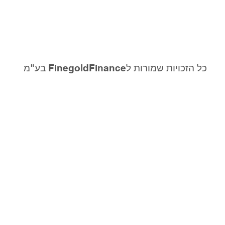
כל הזכויות שמורות לFinegoldFinance בע"מ