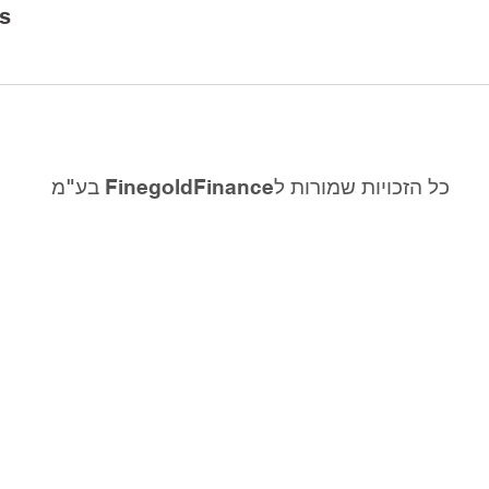
ls
כל הזכויות שמורות לFinegoldFinance בע"מ