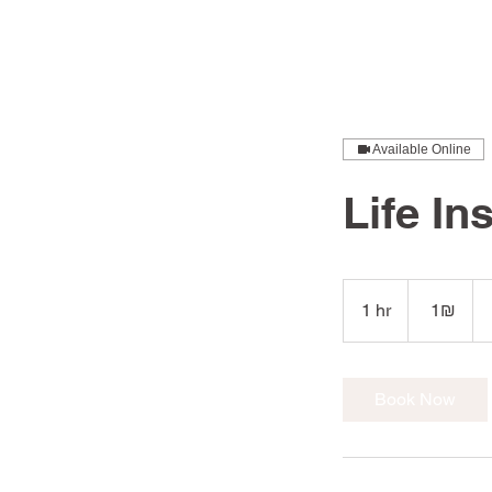
Available Online
Life I
1
שקל
1 hr
1
‏1 ‏₪
חדש
h
Book Now